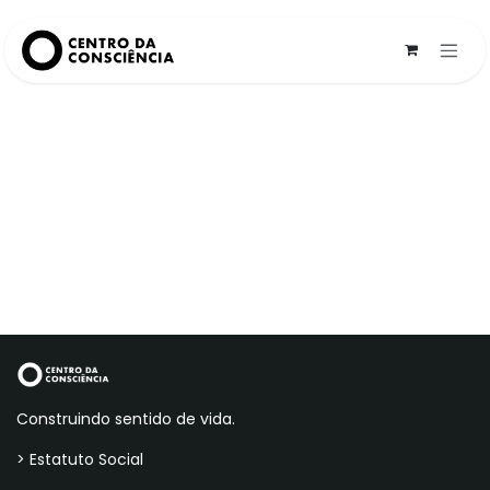
Pular para o conteúdo
Construindo sentido de vida.
> Estatuto Social