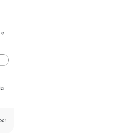
 e
a
da
por