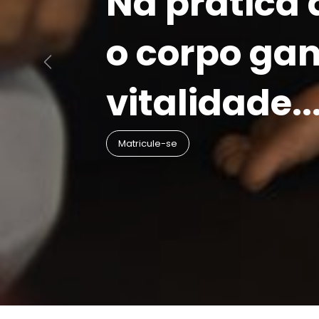
Na prática 
o corpo ga
Anterior
vitalidade..
Matricule-se