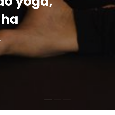
do yoga,
nha
.