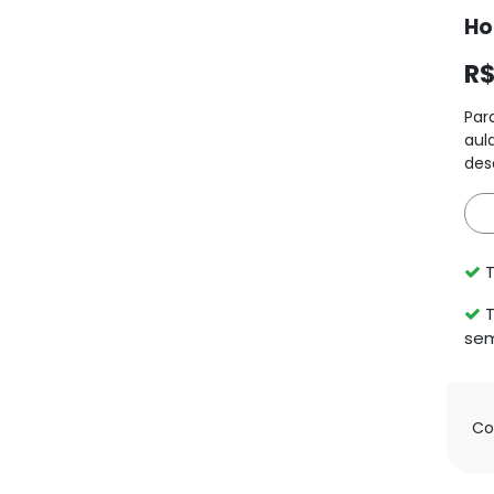
Ho
R
Par
aul
dese
T
T
sem
Co