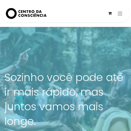
Pular para o conteúdo
Sozinho você pode até
ir mais rápido, mas
juntos vamos mais
longe.